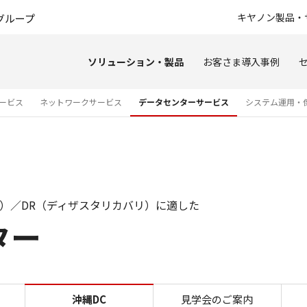
このページの本文へ
キヤノン製品・
グループ
ソリューション・製品
お客さま導入事例
ービス
ネットワークサービス
データセンターサービス
システム運用・
画）／DR（ディザスタリカバリ）に適した
ター
沖縄データセンター｜データセ
沖縄DC
見学会のご案内