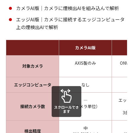
カメラAI版｜カメラに煙検出AIを組み込んで解析
エッジAI版｜カメラに接続するエッジコンピュータ
上の煙検出AIで解析
カメラAI版
エ
AXIS製のみ
ONV
対象カメラ
エッジコンピュータ
なし
―
エッジ
接続カメラ数
（カメラ単位）
スクロールでき
ます
3台
中
検出精度