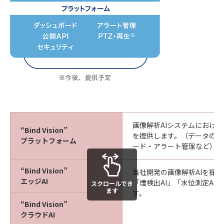
画像解析AIシステムにおける
“Bind Vision”
を提供します。（データの送
プラットフォーム
ード・アラート管理など）
“Bind Vision”
当社開発の画像解析AIを提
エッジAI
「煙検出AI」「水位測定AI
スクロールでき
ます
す。
“Bind Vision”
クラウドAI