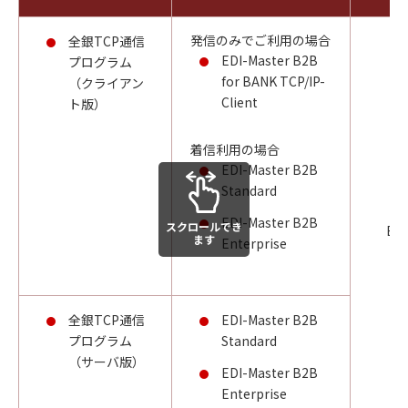
発信のみでご利用の場合
全銀TCP通信
EDI-Master B2B
プログラム
for BANK TCP/IP-
（クライアン
Client
ト版）
着信利用の場合
EDI-Master B2B
Standard
EDI-Master B2B
スクロールでき
EDI
ます
Enterprise
全銀TCP通信
EDI-Master B2B
プログラム
Standard
（サーバ版）
EDI-Master B2B
Enterprise