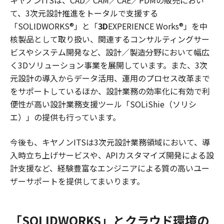
キヤノンITSは、CAD／CAM／CAE／PDMの販売におい
て、3次元設計推進をトータルで支援する
「SOLIDWORKS®」と「
3D
EXPERIENCE Works®」を中
核製品として取り扱い、関連するコンサルティングサー
ビスやシステム開発など、設計／製造分野において幅広
く3Dソリューション事業を展開しています。また、3次
元設計の導入からデータ活用、運用のプロセス改革まで
をサポートしているほか、設計業務の効率化に有効で利
便性が高い設計業務支援ツール「SOLiShie（ソリシ
エ）」の提供も行っています。
今後も、キヤノンITSは3次元設計業務領域において、導
入時立ち上げサービスや、APIカスタマイズ開発による設
計支援など、経験豊富なエンジニアによる質の高いユー
ザーサポートを提供してまいります。
「SOLIDWORKS」とクラウド環境の