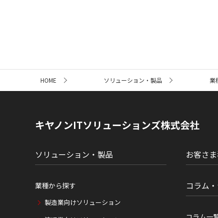
サ
HOME
ソリューション・製品
業
イ
ト
内
の
現
キヤノンITソリューションズ株式会社
在
位
置
ソリューション・製品
お客さま
コラム・
業種から探す
製造業向けソリューション
コラム一