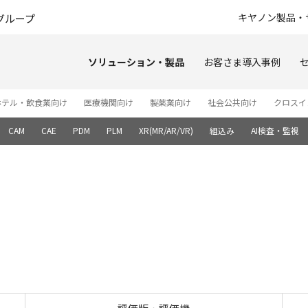
このページの本文へ
キヤノン製品・
グループ
ソリューション・製品
お客さま導入事例
ホテル・飲食業向け
医療機関向け
製薬業向け
社会公共向け
クロスイ
CAM
CAE
PDM
PLM
XR(MR/AR/VR)
組込み
AI検査・監視
trial