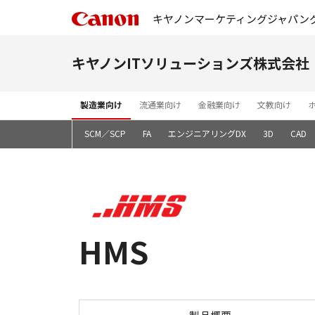
キヤノンマーケティングジャパン
キヤノンITソリューションズ株式会社
製造業向け
流通業向け
金融業向け
文教向け
基幹システム
SCM／SCP
FA
エンジニアリングDX
3D
CAD
HMS