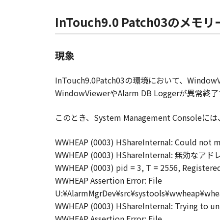
InTouch9.0 Patch03
現象
InTouch9.0Patch03の環境において、Wi
WindowViewerやAlarm DB Loggerが
このとき、System Management Cons
WWHEAP (0003) HShareInternal: Could not m
WWHEAP (0003) HShareInternal:
WWHEAP (0003) pid = 3, T = 2556, Registered
WWHEAP Assertion Error: File
U:¥AlarmMgrDev¥src¥systools¥wwheap¥whea
WWHEAP (0003) HShareInternal: Trying to 
WWHEAP Assertion Error: File