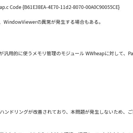
p.c Code {B61E38EA-4E70-11d2-8070-00A0C90055CE}
ず、WindowViewerの異常が発生する場合もある。
hが汎用的に使うメモリ管理のモジュール WWheapに対して、P
ap関連のハンドリングが改善されており、本問題が発生しないため