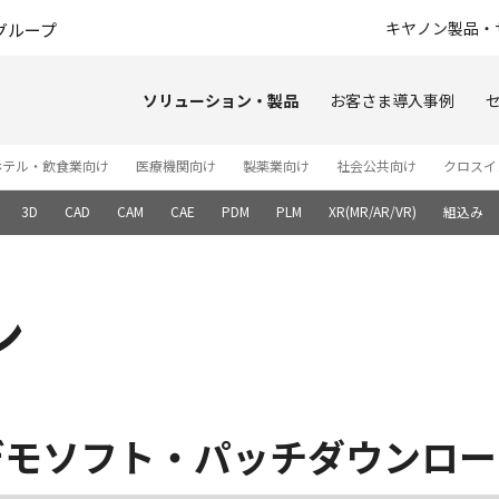
このページの本文へ
キヤノン製品・
グループ
ソリューション・製品
お客さま導入事例
ホテル・飲食業向け
医療機関向け
製薬業向け
社会公共向け
クロスイ
3D
CAD
CAM
CAE
PDM
PLM
XR(MR/AR/VR)
組込み
ン
デモソフト・パッチダウンロー