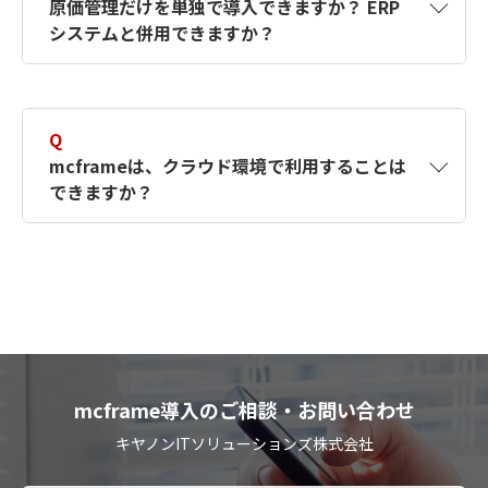
原価管理だけを単独で導入できますか？ ERP
機能：mcframe 7 SCM（生産管理・販売
システムと併用できますか？
管理）
A
可能です。
プロセス系・組立加工系・食品製造・医薬品業
Q
界など、あらゆる製造業で豊富な実績があり、
生産管理／販売管理や原価管理といった単位で
mcframeは、クラウド環境で利用することは
キヤノンITソリューションズでは、需要予測・
ご導入頂けます。
できますか？
需給計画、生産スケジューラ、統合会計、
EDI、WMSといった様々な連携ソリューション
全社グローバル会計として海外製ERPを使用さ
A
可能です。
と併せてご提供いたします。
れてるところへmcframeを導入する、といった
事例があります。
オンプレミス環境はもとより、AWSといったク
連携・拡充ソリューション
ラウドサービス環境でご利用いただくこともで
また、グループ会社への［2層ERP］という導
きます。
入形態や、工場単位での利用、生産管理や原価
管理だけを［Best of Breed］としてご導入さ
mcframe導入のご相談・お問い合わせ
キヤノンITソリューションズでは、弊社の国内
れるケースも多くあります。
キヤノンITソリューションズ株式会社
データセンターで提供する【SOLTAGE】という
クラウドサービスをご提供しており、ワンスト