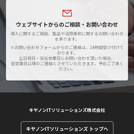
ERP（グローバル全社システム）＋
ップで運用ができる 「mcframe7 on
mcframe という選択
SOLTAGE」 という稼働環境を推奨しておりま
す。
ウェブサイトからのご相談・お問い合わせ
導入に関するご相談、製品や活用事例に関するお問い合わせ
mcframeのための稼働環境
を承ります。
※お問い合わせフォームからのご連絡は、24時間受け付けて
おります。
土日祝日・当社休業日にお問い合わせ頂いた場合、
翌営業日以降のご連絡とさせていただきます。予めご了承く
ださい。
キヤノンITソリューションズ株式会社
キヤノンITソリューションズ トップへ