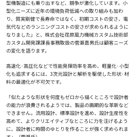
型機製造にも乗り出すなど、競争が激化しています。小
型化ニーズに近年の環境負荷低減への取り組みも加わ
り、質実剛健で長寿命ではなく、初期コストの安さ、電
気代などのランニングコストの安さが求められるように
なりました」と、株式会社荏原風力機械カスタム技術部
カスタム開発課課長事務取扱の菅瀬嘉男氏は顧客ニーズ
の変化を語ります。
高速化·高圧化などで性能発揮効率を高め、軽量化·小型
化も追求するには、3次元設計と解析を駆使した形状·材
料の最適化が不可欠です。
「似たような形状を何度もゼロから描くところで設計者
の能力が浪費されるようでは、製品の画期的な革新など
できません。流用設計、標準設計を進め、設計生産性を
高めて、よりクリエイティブなところに力を注げるよう
に、設計者に時間のゆとりを作ることが強く求められま
す」（菅瀬氏）