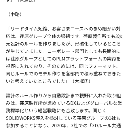
（中略）
「リードタイム短縮、お客さまニーズへのきめ細かい対
応は、荏原グループ全体の課題です。荏原製作所でも3次
元設計のルールを作りましたが、形骸化しているところ
が生じていました。コーポレート部門としても長期的に
は荏原グループとしてのPLMプラットフォームの集約を
視野に入れており、そのためには、同じフォーマット、
同じルールでのモデル作りを各部門で積み重ねておきた
いと考えていたところでした」（大塚氏）
設計のルール作りから自動設計まで視野に入れた取り組
みは、荏原製作所が進めているDXおよびグローバルな業
務標準化という経営戦略にも合致します。同じく
SOLIDWORKS導入を検討している荏原グループの1社も
参加することになり、2020年、3社での「3Dルール共通