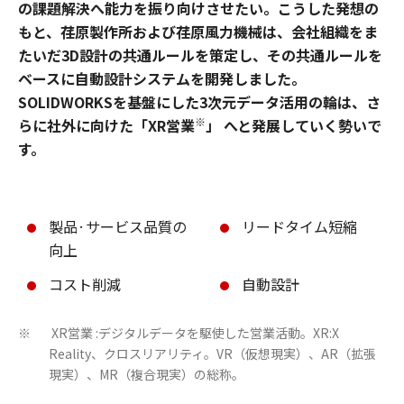
の課題解決へ能力を振り向けさせたい。こうした発想の
もと、荏原製作所および荏原風力機械は、会社組織をま
たいだ3D設計の共通ルールを策定し、その共通ルールを
ベースに自動設計システムを開発しました。
SOLIDWORKSを基盤にした3次元データ活用の輪は、さ
※
らに社外に向けた「XR営業
」 へと発展していく勢いで
す。
製品·サービス品質の
リードタイム短縮
向上
コスト削減
自動設計
XR営業 :デジタルデータを駆使した営業活動。XR:X
※
Reality、クロスリアリティ。VR（仮想現実）、AR（拡張
現実）、MR（複合現実）の総称。