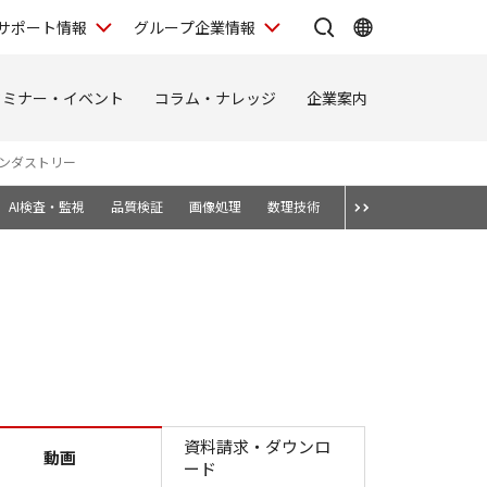
サポート情報
グループ企業情報
セミナー・イベント
コラム・ナレッジ
企業案内
ンダストリー
AI検査・監視
品質検証
画像処理
数理技術
導入事例
資料請求・ダウンロ
動画
ード