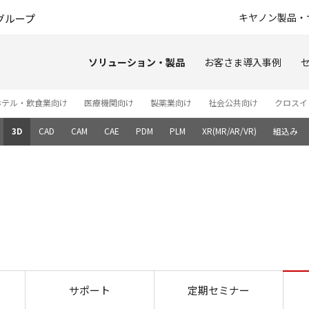
このページの本文へ
キヤノン製品・
グループ
ソリューション・製品
お客さま導入事例
ホテル・飲食業向け
医療機関向け
製薬業向け
社会公共向け
クロスイ
3D
CAD
CAM
CAE
PDM
PLM
XR(MR/AR/VR)
組込み
動画紹介
サポート
定期セミナー