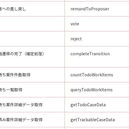
者への差し戻し
remandToProposer
vote
reject
階遷移の完了（確定処理）
completeTransition
待ち案件件数取得
countTodoWorkItems
待ち一覧取得
queryTodoWorkItems
待ち案件詳細データ取得
getTodoCaseData
済み案件詳細データ取得
getTrackableCaseData