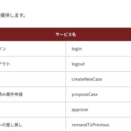
を提供します。
サービス名
イン
login
アウト
logout
createNewCase
済み案件申請
proposeCase
approve
への差し戻し
remandToPrevious