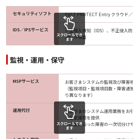
セキュリティソフト
ESET PROTECT Entry クラウド
IDS／IPSサービス
不正侵入検知（IDS）、不正侵入防止（
スクロールでき
通信の検査
ます
監視・運用・保守
MSPサービス
お客さまシステムの監視及び障害検知
（監視項目・監視項目数・障害通知方
り異なります）
運用代行
お客さまのシステム運用業務をお引受け
く安定運用を提供
スクロールでき
手順書に沿った障害の一次切分けや定
ます