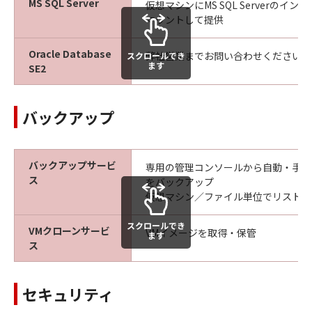
MS SQL Server
仮想マシンにMS SQL Serverのイ
マウントして提供
Oracle Database
弊社営業までお問い合わせください。
スクロールでき
ます
SE2
バックアップ
バックアップサービ
専用の管理コンソールから自動・手動
ス
をバックアップ
仮想マシン／ファイル単位でリストア
スクロールでき
VMクローンサービ
VMイメージを取得・保管
ます
ス
セキュリティ