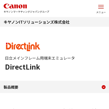
このページの本文へ
キヤノンマーケティングジャパングループ
メニュー
キヤノンITソリューションズ株式会社
日立メインフレーム用端末エミュレータ
DirectLink
現在のコンテンツ
日立メインフレーム用端末エミュ
製品概要
コンテンツメニュー