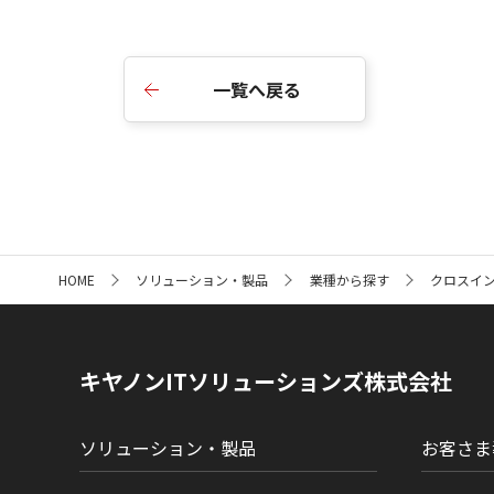
一覧へ戻る
サ
HOME
ソリューション・製品
業種から探す
クロスイ
イ
ト
内
の
現
キヤノンITソリューションズ株式会社
在
位
置
ソリューション・製品
お客さま