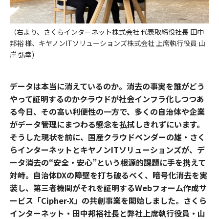
（右より、さくらインターネット株式会社 代表取締役社長 田中
邦裕 様、キヤノンITソリューションズ株式会社 上席執行役員 山
岸 弘幸)
データは本当に消えているのか。消去の事実を誰がどう
やって証明するのか――クラウドが社会インフラ化しつつあ
る今日、その高い利便性の一方で、多くの自治体や企業
がデータ管理にまつわる懸念を払拭しきれずにいます。
そうした現状を前に、国産クラウドベンダーの雄・さく
らインターネットとキヤノンITソリューションズが、デ
ータ消去の“安全・安心”という根源的課題に手を携えて
対峙。自治体DXの障壁を打ち破るべく、暗号化消去を実
装し、第三者機関がそれを証明するWebフォーム作成サ
ービス「Cipher-X」の共創事業を開始しました。さくら
インターネット・田中邦裕社長と弊社上席執行役員・山