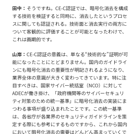
田中：
そうですね。CE-C認証では、暗号化消去を構成
する技術を検証すると同時に、消去したというプロセ
スに関しても認証される。技術面と消去実行の両方に
ついて客観的に評価することが可能となったわけで、
これは画期的です。
山岸：
CE-C認証の意義は、単なる“技術的な”証明が可
能になったことにとどまりません。国内のガイドライ
ンにも暗号化消去の重要性が明記されるようになり、
業界全体の意識が大きく変わってきています。特に注
目すべきは、国家サイバー統括室（NCO）に対して
ADECが働き掛け、「政府機関等のサイバーセキュリ
ティ対策のための統一基準」に暗号化消去の実装にま
つわる事項が盛り込まれたことです。この統一基準
は、各省庁が各業界のセキュリティガイドラインを策
定する際にも参考にするものですから、これから国内
において暗号化消去の需要はどんどん高まっていくで