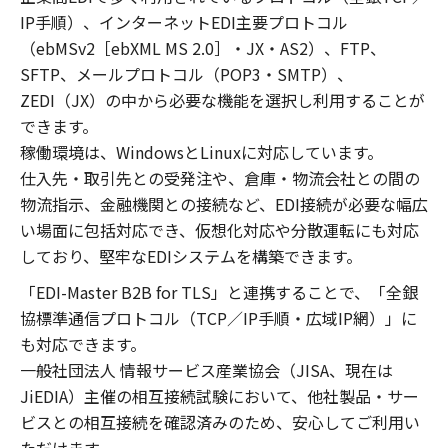
IP手順）、インターネットEDI主要プロトコル
（ebMSv2［ebXML MS 2.0］・JX・AS2）、FTP、
SFTP、メールプロトコル（POP3・SMTP）、
ZEDI（JX）の中から必要な機能を選択し利用することが
できます。
稼働環境は、WindowsとLinuxに対応しています。
仕入先・取引先との受発注や、倉庫・物流会社との間の
物流指示、金融機関との接続など、EDI接続が必要な幅広
い場面に包括対応でき、仮想化対応や分散運転にも対応
しており、堅牢なEDIシステムを構築できます。
「EDI-Master B2B for TLS」と連携することで、「全銀
協標準通信プロトコル（TCP／IP手順・広域IP網）」に
も対応できます。
一般社団法人 情報サービス産業協会（JISA、現在は
JiEDIA）主催の相互接続試験において、他社製品・サー
ビスとの相互接続を確認済みのため、安心してご利用い
ただけます。