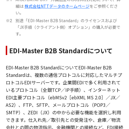
細は
株式会社NTTデータのホームページ
をご参照くださ
い。
別途「EDI-Master B2B Standard」のライセンスおよび
※2
「JX手順（クライアント側）オプション」の購入が必要で
す。
EDI-Master B2B Standardについて
EDI-Master B2B StandardについてEDI-Master B2B
Standardは、複数の通信プロトコルに対応したマルチプ
ロトコルEDIサーバーです。企業間EDIで多く利用されて
いるプロトコル（全銀TCP／IP手順）、インターネット
EDI主要プロトコル（ebMSv2［ebXML MS 2.0］／JX／
AS2）、FTP、SFTP、メールプロトコル（POP3／
SMTP）、ZEDI（JX）の中から必要な機能を選択し利用
できます。仕入れ先／取引先との受発注や、倉庫／物流
会社との間の物流指示、金融機関との接続など、EDI接続