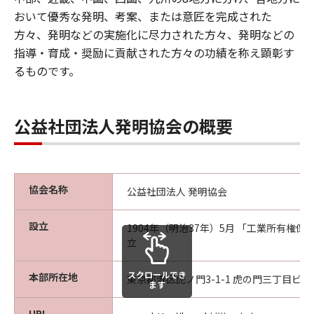
おいて優秀な発明、考案、または意匠を完成された
方々、発明などの実施化に尽力された方々、発明などの
指導・育成・奨励に貢献された方々の功績を称え顕彰す
るものです。
公益社団法人発明協会の概要
協会名称
公益社団法人 発明協会
設立
1904年（明治37年）5月 「工業所有権
立
スクロールでき
本部所在地
東京都港区虎ノ門3-1-1 虎の門三丁目ビ
ます
URL