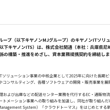
ループ（以下キヤノンMJグループ）のキヤノンITソリ
以下キヤノンITS）は、株式会社関通（本社：兵庫県尼
係の構築・推進をめざし、資本業務提携契約を締結しま
ITソリューション事業の中核企業として2025年に向けた長期
SIやコンサルティング、各種ソフトウェアの開発・販売事業を展
理および出庫などの配送センター業務を代行するEC・通販物
オートメーション事業への取り組みを加速し、同社が取り組んだ
e Management System）「クラウドトーマス」をはじめ