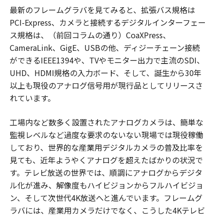
最新のフレームグラバを見てみると、拡張バス規格は
PCI-Express、カメラと接続するデジタルインターフェー
ス規格は、（前回コラムの通り）CoaXPress、
CameraLink、GigE、USBの他、ディジーチェーン接続
ができるIEEE1394や、TVやモニター出力で主流のSDI、
UHD、HDMI規格の入力ボード、そして、誕生から30年
以上も現役のアナログ信号用が現行品としてリリースさ
れています。
工場内など数多く設置されたアナログカメラは、簡単な
監視レベルなど過度な要求のないない現場では現役稼働
しており、世界的な産業用デジタルカメラの普及比率を
見ても、近年ようやくアナログを超えたばかりの状況で
す。テレビ放送の世界では、順調にアナログからデジタ
ル化が進み、解像度もハイビジョンからフルハイビジョ
ン、そして次世代4K放送へと進んでいます。フレームグ
ラバには、産業用カメラだけでなく、こうした4Kテレビ