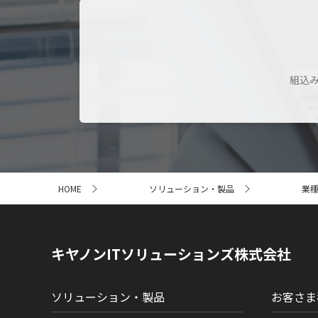
組込み
サ
HOME
ソリューション・製品
業
イ
ト
内
の
現
キヤノンITソリューションズ株式会社
在
位
置
ソリューション・製品
お客さま