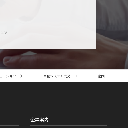
します。
ューション
車載システム開発
動画
企業案内