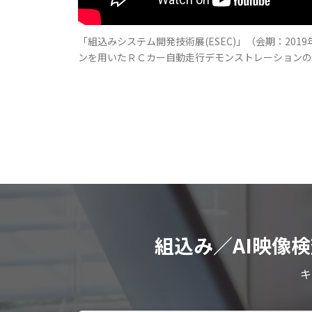
「組込みシステム開発技術展(ESEC)」（会期：2019
ンを用いたＲＣカー自動走行デモンストレーションの
組込み／AI映像
キ