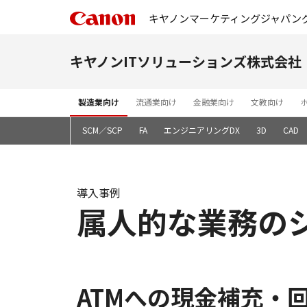
キヤノンマーケティングジャパン
キヤノンITソリューションズ株式会社
製造業向け
流通業向け
金融業向け
文教向け
基幹システム
SCM／SCP
FA
エンジニアリングDX
3D
CAD
導入事例
属人的な業務の
ATMへの現金補充・