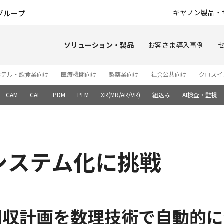
このページの本文へ
キヤノン製品・
グループ
ソリューション・製品
お客さま導入事例
ホテル・飲食業向け
医療機関向け
製薬業向け
社会公共向け
クロスイ
CAM
CAE
PDM
PLM
XR(MR/AR/VR)
組込み
AI検査・監視
システム化に挑戦
回収計画を数理技術で自動的