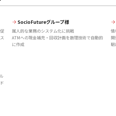
SocioFutureグループ様
促
属人的な業務のシステム化に挑戦
情
ス
ATMへの現金補充・回収計画を数理技術で自動的
開
に作成
靭
ル
ド