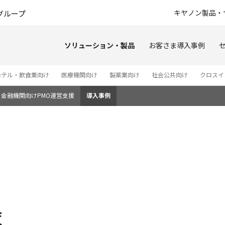
このページの本文へ
キヤノン製品・
グループ
ソリューション・製品
お客さま導入事例
ホテル・飲食業向け
医療機関向け
製薬業向け
社会公共向け
クロスイ
金融機関向けPMO運営支援
導入事例
覧