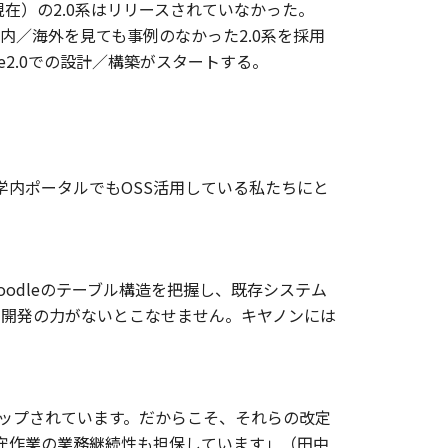
年現在）の2.0系はリリースされていなかった。
内／海外を見ても事例のなかった2.0系を採用
2.0での設計／構築がスタートする。
え、学内ポータルでもOSS活用している私たちにと
odleのテーブル構造を把握し、既存システム
リ開発の力がないとこなせません。キヤノンには
アップされています。だからこそ、それらの改定
保守作業の業務継続性も担保しています」（田中