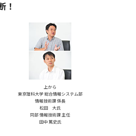
断！
上から
東京理科大学 総合情報システム部
情報技術課 係長
松田 大氏
同部 情報技術課 主任
田中 篤史氏