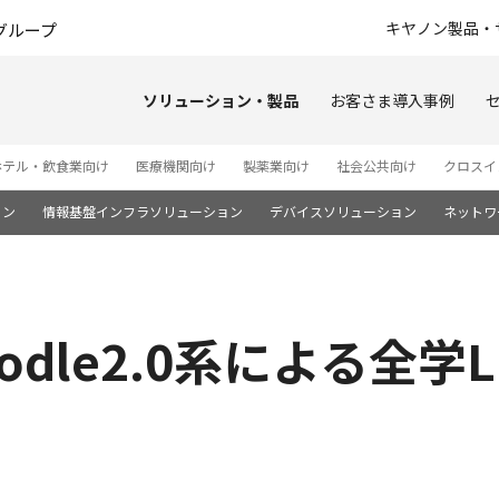
このページの本文へ
キヤノン製品・
グループ
ソリューション・製品
お客さま導入事例
ホテル・飲食業向け
医療機関向け
製薬業向け
社会公共向け
クロスイ
ョン
情報基盤インフラソリューション
デバイスソリューション
ネットワ
dle2.0系による全学