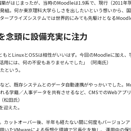
築がはじまったが、当時のMoodleは1.9系で、現行（2011
後発組。何か東京理科大学らしさを出したいという想いから、国
ープライズシステムでは世界的にみても先駆けとなるMoodle
を念頭に設備充実に注力
ともとLinuxとOSSは相性がいいはず。今回のMoodleに加
S活用には、何の不安もありませんでした」（阿南氏）
たという。
など、既存システムとのデータ自動連携がやっかいでした。Mo
れる学籍／人事データを共有させるなど、CMSでのWebアプ
（松田氏）
日を迎えた。
ウェア。カットオーバー後、半年も経たない間に何度もバージョン
用いたVMwareによる仮想化環境で冗長化を施し、運用中の