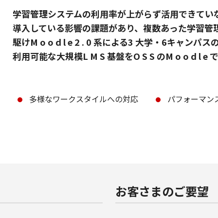
学習管理システムの利用率が上がらず活用できてい
導入している影響の課題があり、複数あった学習管理システ
駆けM o o d l e 2 . 0 系による3 大学・6キャンパスの
利用可能な大規模L M S 基盤をO S S のM o o d l e
多様なワークスタイルへの対応
パフォーマン
お客さまのご要望