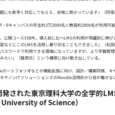
題にも素早く対応してもらえ、非常に助かっています」（阿南
・6キャンパスの学生約2万2000名と教員約2000名が利用可
6名、公開コース358件。導入前に比べLMSの利用が飛躍的に
習などにこのLMSを活用し乗り切ることもできました」（松田
・パスワードで利用できる環境になっていますが、より学籍管理
みたい」（篠原氏）という構想に向け動き出している。
eポートフォリオなどの機能拡張に向け、設計／構築同様、キ
ヤノンITソリューションズのMoodle活用術から目が離せな
発された東京理科大学の全学的LMS （L
 University of Science）