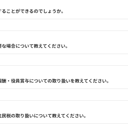
することができるのでしょうか。
まま海外で勤務する場合、出向元との雇用関係は継続している
険等の被保険者資格は継続します。
め、出向元及び個人に社会保険料の負担が発生します。
要な場合について教えてください。
通常は出国時に年末調整が行われているので、確定申告は不要
与以外の所得が20万円超ある場合には、確定申告が必要です。
報酬・役員賞与についての取り扱いを教えてください。
れる報酬・賞与は原則として、国内源泉所得に該当するため源
とえ勤務地が国外であったとしても、役員としての性質上国内
われます。
住民税の取り扱いについて教えてください。