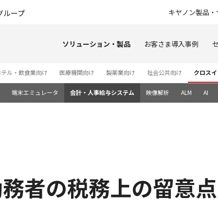
このページの本文へ
キヤノン製品・
グループ
ソリューション・製品
お客さま導入事例
ホテル・飲食業向け
医療機関向け
製薬業向け
社会公共向け
クロスイ
端末エミュレータ
会計・人事給与システム
映像解析
ALM
AI
勤務者の税務上の留意点