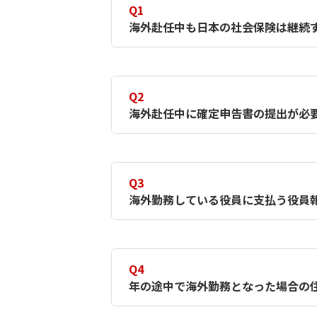
Q1
海外赴任中も日本の社会保険は継続
A1
日本企業で雇用関係は継続した
康保険・厚生年金保険・雇用保
Q2
被保険者資格が継続しているた
海外赴任中に確定申告書の提出が必
A2
所得が給与所得のみであれば、
ただし、日本で不動産所得や給
Q3
海外勤務している役員に支払う役員
A3
内国法人の役員に対して支給さ
内国法人の役員については、た
Q4
め、国内源泉所得として取り扱
年の途中で海外勤務となった場合の