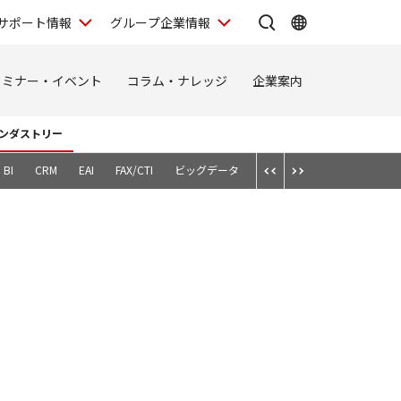
サポート情報
グループ企業情報
セミナー・イベント
コラム・ナレッジ
企業案内
ンダストリー
BI
CRM
EAI
FAX/CTI
ビッグデータ
スマートデバイス
テレワ