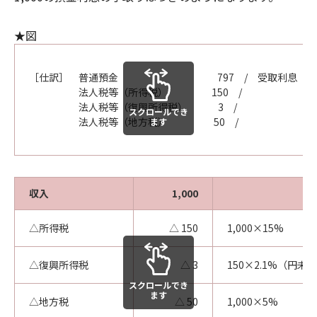
★図
［仕訳］ 普通預金 797 / 受取利息 1,0
法人税等（所得税） 150 /
法人税等（復興所得税） 3 /
スクロールでき
法人税等（地方税） 50 /
ます
収入
1,000
△所得税
△ 150
1,000×15%
△復興所得税
△ 3
150×2.1%（円未
スクロールでき
ます
△地方税
△ 50
1,000×5%