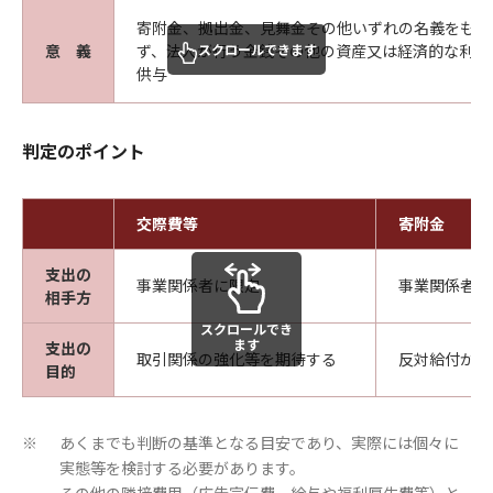
寄附金、拠出金、見舞金その他いずれの名義をもっ
スクロールできます
意 義
ず、法人が行う金銭その他の資産又は経済的な利益
供与
判定のポイント
交際費等
寄附金
支出の
事業関係者に限定
事業関係者に
相手方
スクロールでき
ます
支出の
取引関係の強化等を期待する
反対給付がな
目的
あくまでも判断の基準となる目安であり、実際には個々に
※
実態等を検討する必要があります。