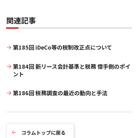
協賛金の額がその掲載費用として相当のもの
である場合には、広告宣伝費として処理して
関連記事
も差し支えないものと思われます。
第185回 iDeCo等の税制改正点について
第184回 新リース会計基準と税務 借手側のポイ
ント
第186回 税務調査の最近の動向と手法
コラムトップに戻る