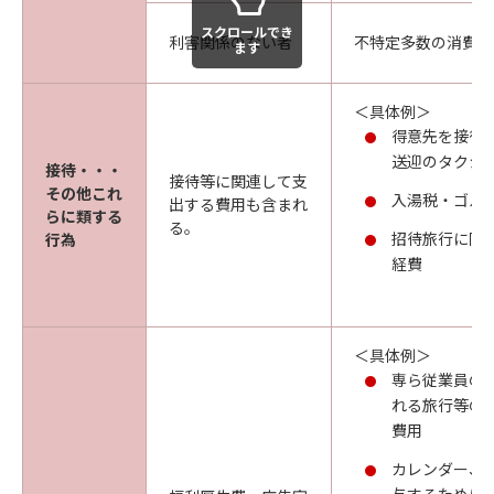
スクロールでき
利害関係のない者
不特定多数の消費者
ます
＜具体例＞
得意先を接待
送迎のタクシ
接待・・・
接待等に関連して支
その他これ
入湯税・ゴル
出する費用も含まれ
らに類する
る。
招待旅行に同
行為
経費
＜具体例＞
専ら従業員の
れる旅行等の
費用
カレンダー、