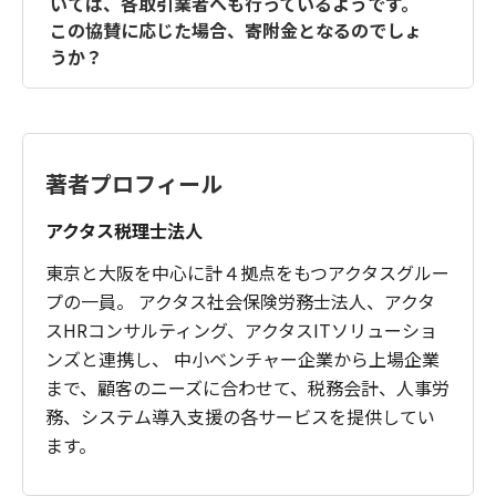
いては、各取引業者へも行っているようです。
す。
の飲食費には該当しないため、事業に関係の
この協賛に応じた場合、寄附金となるのでしょ
なお、専ら社員同士の慰安のための飲食（社
ある者等に対する贈答として、交際費等に該
うか？
内交際費）は、交際費等から除かれる1人当た
当します。
り5,000円以下の飲食費等の対象とはなりませ
んので、ご注意ください。
A4
交際費等に該当すると思われます。
出展企業である得意先において、この出展費
用は社会一般に対する宣伝が目的ですので、
著者プロフィール
広告宣伝費に該当します。
一方、協賛を行った会社の支出は、得意先と
アクタス税理士法人
の今後の取引関係を円滑にするために行われ
東京と大阪を中心に計４拠点をもつアクタスグルー
るものと思われますので、得意先に対する一
プの一員。 アクタス社会保険労務士法人、アクタ
種の贈答となります。
スHRコンサルティング、アクタスITソリューショ
協賛金の募集が、一見寄附の依頼と思われる
ような形式をとっていたとしても、実質は上
ンズと連携し、 中小ベンチャー企業から上場企業
記の通り、得意先の広告宣伝活動に対する協
まで、顧客のニーズに合わせて、税務会計、人事労
賛ですので、寄附金には該当しません。
務、システム導入支援の各サービスを提供してい
なお、会場で協賛者の名前を掲示してもらっ
ます。
た程度では、広告宣伝費とはいえませんが、
配布パンフレット等に商品広告が掲載され、