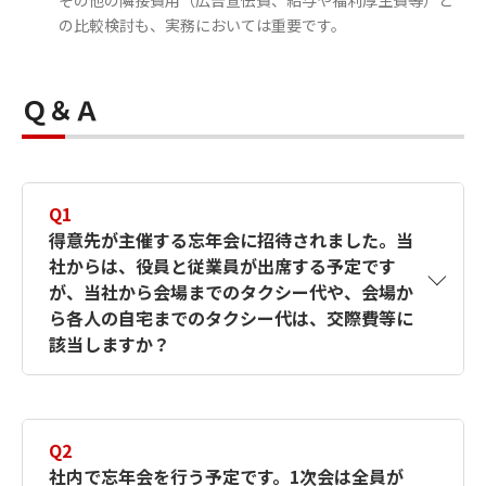
その他の隣接費用（広告宣伝費、給与や福利厚生費等）と
の比較検討も、実務においては重要です。
Ｑ＆Ａ
Q1
得意先が主催する忘年会に招待されました。当
社からは、役員と従業員が出席する予定です
が、当社から会場までのタクシー代や、会場か
ら各人の自宅までのタクシー代は、交際費等に
該当しますか？
A1
旅費交通費等として取り扱って差し支えあり
ません。
Q2
交際費等は、自社が事業に関係のある者に接
社内で忘年会を行う予定です。1次会は全員が
待等の行為を行うために支出するものが該当