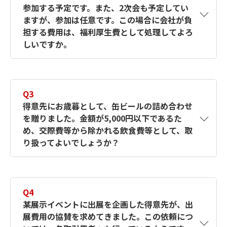
参加する予定です。また、2次会も予定してい
します。
ますが、参加は任意です。この場合に会社が負
得意先に招待された忘年会に出席するために
担する費用は、福利厚生費として処理してよろ
支出した交通費は、得意先が行う接待を受け
しいですか。
るために支出するものであり、当社が行う接
待のために支出するものではないので、交際
費等には該当しません。
A2
1次会は福利厚生費、2次会については交際費
なお、当社が忘年会を主催し、得意先を会場
等に該当します。
Q3
まで案内するためにタクシー代を支出した場
社内行事等に際して支出される金額で、従業
得意先にお歳暮として、缶ビールの詰め合わせ
合には、当社が得意先に対して行う接待のた
員におおむね一律に、社内において供与され
を贈りました。金額が5,000円以下であるた
めの支出となり、交際費等に該当しますの
る通常の飲食に要する費用は福利厚生費等と
め、交際費等から除かれる飲食費等として、取
で、ご注意ください。
して、交際費等から除かれます。
り扱ってよいでしょうか？
質問の場合、1次会は社内行事の一環として原
則全員参加であり、福利厚生費として交際費
等から除くことができますが、2次会について
A3
交際費等に該当します。
は、一部の役員や従業員が対象となるため、
1人当たり5,000円以下の飲食費については、
Q4
交際費等に該当します。
交際費等から除くことができます。
某展示イベントに出展を企画した得意先が、出
また、特定の役員のみを対象とする等の場合
しかし、質問のように単なる飲食物の詰め合
展費用の協賛を求めてきました。この依頼につ
には、給与課税すべきケースも考えられま
わせ等を贈答する行為は、接待等を行うため