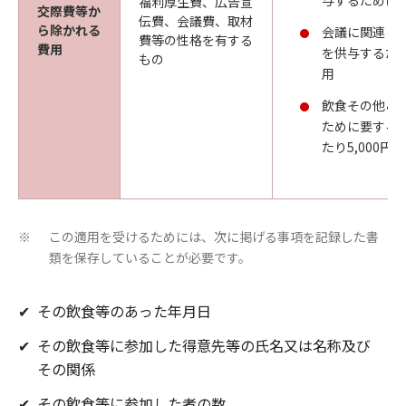
与するために
福利厚生費、広告宣
交際費等か
伝費、会議費、取材
ら除かれる
会議に関連し
費等の性格を有する
費用
を供与するた
もの
用
飲食その他こ
ために要する
たり5,000円
この適用を受けるためには、次に掲げる事項を記録した書
※
類を保存していることが必要です。
✔
その飲食等のあった年月日
✔
その飲食等に参加した得意先等の氏名又は名称及び
その関係
✔
その飲食等に参加した者の数