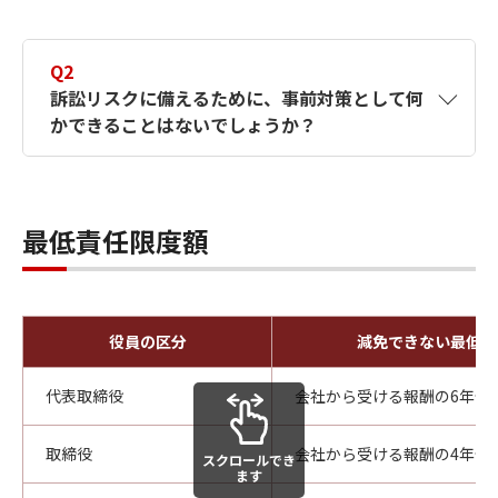
A1
賠償責任を負うこととなった取締役や監査役
は、会社の受任者として自らの責任を追及す
Q2
ることは考え難いことです。また、仲間意識
訴訟リスクに備えるために、事前対策として何
や、個人的な馴れ合いから、あえて他の取締
かできることはないでしょうか？
役や監査役に対して訴えを提起しないケース
は十分に考えられます。
このような場合、株主代表訴訟により、責任
A2
訴訟による損害賠償リスクを恐れて経営を萎
を追及される可能性があります。
縮していたのでは、積極的な事業展開などで
最低責任限度額
株主代表訴訟制度とは、会社法に規定されて
きません。ここでは事前対策として、①役員
いる制度で、会社が取締役や監査役に対して
賠償責任保険を利用する方法と、②責任減免
有する損害賠償請求権を、株主が会社に代わ
条項を定款に明記しておく方法をご紹介いた
って行使できるものです。
します。
役員の区分
減免できない最低責
①
役員賠償責任保険を利用する方法
役員賠償責任保険とは、取締役や監査役
代表取締役
会社から受ける報酬の6年分
がその業務に関して、所属する会社や第
三者に損害を与えてしまった場合に、個
取締役
会社から受ける報酬の4年分
スクロールでき
人として負担しなければならない争訴費
ます