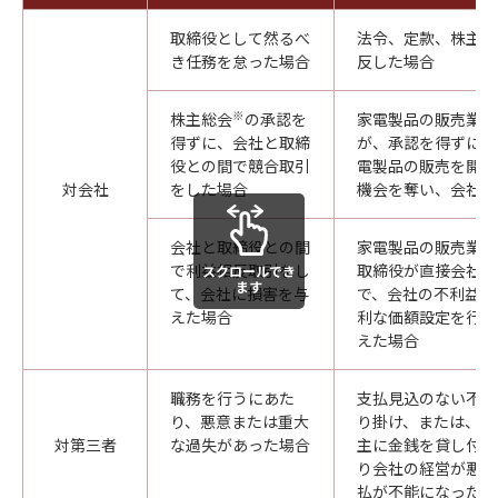
取締役として然るべ
法令、定款、株主総
き任務を怠った場合
反した場合
※
株主総会
の承認を
家電製品の販売業を
得ずに、会社と取締
が、承認を得ずに自
役との間で競合取引
電製品の販売を開始
対会社
をした場合
機会を奪い、会社に
会社と取締役との間
家電製品の販売業を
で利益相反取引をし
取締役が直接会社か
スクロールでき
ます
て、会社に損害を与
で、会社の不利益に
えた場合
利な価額設定を行い
えた場合
職務を行うにあた
支払見込のない不良
り、悪意または重大
り掛け、または、返
対第三者
な過失があった場合
主に金銭を貸し付け
り会社の経営が悪化
払が不能になった場