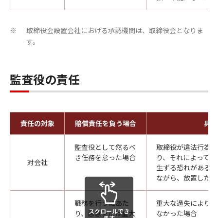
取締役会設置会社における承認機関は、取締役会となりま
※
す。
監査役の責任
責任の対象
賠償責任を負う場合
具体
監査役として然るべ
取締役が違法行為を
き任務を怠った場合
り、それによって会
対会社
生ずる恐れがあるこ
ながら、放置した場
職務を行うにあた
重大な過失により粉
スクロールでき
り、悪意または重大
なかった場合
ます