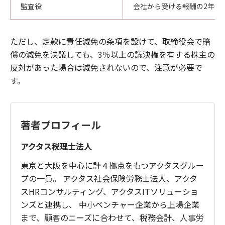
用や損害賠償金を補償する保険です。
監査役
会社から受ける報酬の2年分
詳細な契約内容については、各保険会社
のホームページなどに記載されていま
ただし、定款に責任減免の条項を設けて、取締役会で賠
す。
償の減免を決議しても、3％以上の議決権を有する株主の
反対があった場合は減免されないので、注意が必要で
②
責任減免条項を定款に明記しておく方法
す。
会社に対する責任のみに範囲は限定され
ますが、あらかじめ定款に取締役や監査
役の責任減免に関する条項を設けてお
著者プロフィール
き、訴訟があった場合には、取締役会の
決議で定款に規定した責任限度額まで、
アクタス税理士法人
賠償責任を減免する方法です。
東京と大阪を中心に計４拠点をもつアクタスグルー
なお、会社法では、最低責任限度額を以
プの一員。 アクタス社会保険労務士法人、アクタ
下のように規定しています。
スHRコンサルティング、アクタスITソリューショ
ンズと連携し、 中小ベンチャー企業から上場企業
まで、顧客のニーズに合わせて、税務会計、人事労