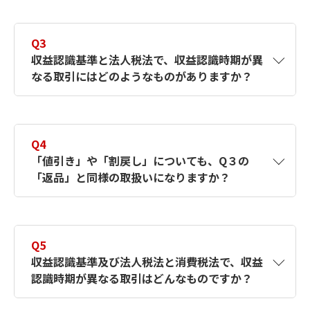
らして売上を翌期に計上したり、期末までに
A2
収益認識基準は、企業が収益をいつ・どのよ
役務の提供が完了していないのに当期の費用
うに計上するかを統一する基準です。従来
Q3
に計上したりすることが考えられます。
は、企業会計原則に定められた実現主義の原
収益認識基準と法人税法で、収益認識時期が異
税務調査では、請求書の発行日だけで収益計
則に従って収益計上の会計処理を行っていま
なる取引にはどのようなものがありますか？
上時期を判断するのではなく、契約書、納品
したが、国際財務報告基準であるIFRS との整
書、完了通知書などをもとに「いつ権利が確
合性を重視する目的で収益認識における包括
定したか」という目線でチェックが行われま
的な基準が設けられました。原則として「契
A3
「返品」が該当します。
す。期末前後の取引は特に注意が必要です。
約に基づく収益認識の5つのステップ」を適用
収益認識基準では、返品権が付与されている
Q4
し、取引の実態に即した収益計上が求められ
取引について、返品が見込まれる金額を見積
「値引き」や「割戻し」についても、Q３の
ます。
り、収益から控除します。一方、法人税法で
「返品」と同様の取扱いになりますか？
は、実際に返品が発生した時点で収益から控
除することになりますので、両者で認識時期
のずれが生じます。
A4
「値引き」や「割戻し」は、法人税法上の取
扱いについて「返品」と異なります。
Q5
収益認識基準では、値引きや割戻しが見込ま
収益認識基準及び法人税法と消費税法で、収益
れる金額を見積り、収益から控除します。こ
認識時期が異なる取引はどんなものですか？
の点は「返品」と同様です。法人税法におい
ても、その値引き等の内容や算定基準を相手