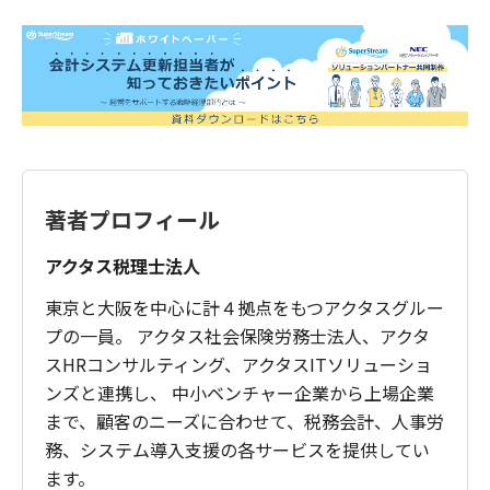
方に明らかにするなどの一定の要件（法人税
A5
「自社ポイントを付与する取引」が該当しま
法基本通達2-1-1の11）を満たした場合には、
す。
収益から控除することが認められています。
収益認識基準では、自社ポイントを付与した
したがって、一定の要件を満たすことができ
場合、将来利用されるであろうポイント見込
れば、両者で認識時期のずれは生じません。
み分を見積り、収益から控除します。法人税
法においてもその付与した自社ポイントを発
行年度ごとに区分して管理するなどの一定の
要件（法人税法基本通達2-1-1の7）を満たし
著者プロフィール
た場合には、収益認識基準と同様の処理が認
められます。一方、消費税法においては、あ
アクタス税理士法人
くまでも資産の譲渡という「取引」について
課税されるものであるため、自社ポイント付
東京と大阪を中心に計４拠点をもつアクタスグルー
与時には利用見込分を控除せず、実際に自社
プの一員。 アクタス社会保険労務士法人、アクタ
ポイントが利用された時に収益から控除する
スHRコンサルティング、アクタスITソリューショ
ことになります。したがって、このケースで
ンズと連携し、 中小ベンチャー企業から上場企業
は、収益認識基準と法人税法の認識時期は一
まで、顧客のニーズに合わせて、税務会計、人事労
致するものの、消費税法と認識時期のずれが
務、システム導入支援の各サービスを提供してい
生じます。
ます。