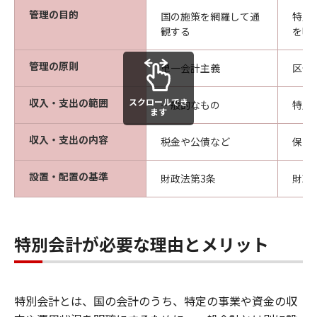
管理の目的
国の施策を網羅して通
特定
観する
を明
管理の原則
単一会計主義
区分
スクロールでき
収入・支出の範囲
一般的なもの
特別
ます
収入・支出の内容
税金や公債など
保険
設置・配置の基準
財政法第3条
財政
特別会計が必要な理由とメリット
特別会計とは、国の会計のうち、特定の事業や資金の収