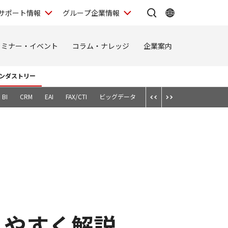
サポート情報
グループ企業情報
セミナー・イベント
コラム・ナレッジ
企業案内
ンダストリー
BI
CRM
EAI
FAX/CTI
ビッグデータ
スマートデバイス
テレワ
りやすく解説