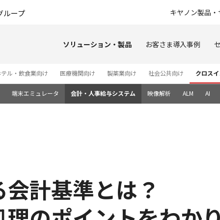
このページの本文へ
キヤノン製品・
グループ
ソリューション・製品
お客さま導入事例
ホテル・飲食業向け
医療機関向け
製薬業向け
社会公共向け
クロスイ
端末エミュレータ
会計・人事給与システム
映像解析
ALM
AI
る会計基準とは？
処理のポイントをわか