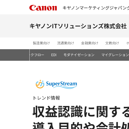
キヤノンマーケティングジャパン
キヤノンITソリューションズ株式会社
製造業向け
流通業向け
金融業向け
文教向け
ン開発基盤
ワークフロー
EDI
モダナイゼーション
マイグレーション
トレンド情報
収益認識に関す
導入目的や会計