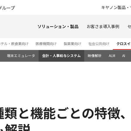
このページの本文へ
キヤノン製品・
グループ
ソリューション・製品
お客さま導入事例
ホテル・飲食業向け
医療機関向け
製薬業向け
社会公共向け
クロスイ
端末エミュレータ
会計・人事給与システム
映像解析
ALM
AI
種類と機能ごとの特徴
も解説