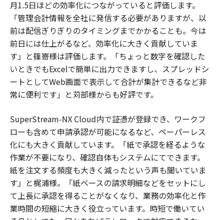
月1.5日ほどの効率化につながっていると評価します。
「管理会計情報を全社に発信する必要がありますが、以
前は配信ぎりぎりのタイミングまでかかることも。今は
前日には仕上がるなど、効率化に大きく貢献していま
す」と篠嵜様は評価します。「ちょっと数字を確認した
いときでもExcelで簡単に出力できますし、スプレッドシ
ートとしてWeb画面で表示して合計が集計できるなど非
常に便利です」と苅部様からも好評です。
SuperStream-NX Cloud内で証憑が登録でき、ワークフ
ローも含めて申請承認が可能になるなど、ペーパーレス
化にも大きく貢献しています。「紙で承認を経るような
作業が不要になり、確認自体もシステムにてできます。
紙を注文する頻度も大きく減ったという声も聞いていま
す」と梶浦様。「紙ベースの請求明細などをセットにし
て上長に承認を得ることがなくなり、業務の効率化と作
業時間の短縮に大きく役立っています。時短で働いてい