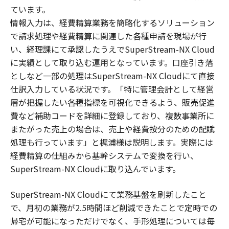
ています。
情報入力は、経費精算業務を簡略化するソリューション
で請求処理や経費精算に関連した各種申請を現場が行
い、経理課にて承認したうえでSuperStream-NX Cloud
に実績として取り込む運用となっています。口座引き落
としなど一部の処理はSuperStream-NX Cloudにて直接
仕訳入力している状況です。「特に管理会計として経営
層が把握したい各種指標を可視化できるよう、販売促進
費など補助コードを詳細に登録しており、複数事業所に
またがった売上の場合は、売上や経費按分のための配賦
処理も行っています」と梶浦様は説明します。実際には
経費精算の仕組みから基幹システムで変換を行い、
SuperStream-NX Cloudに取り込んでいます。
SuperStream-NX Cloudにて業務基盤を刷新したこと
で、月初の業務が2.5時間ほど削減できたことで定時での
帰宅が可能になっただけでなく、手形処理については毎