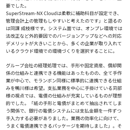
要でした。
SuperStream-NX Cloudは柔軟に補助科目が設定でき、
管理会計上の管理もしやすいと考えたのです」と語るの
は同課 成枝様です。システム面では、オンプレ環境では
法改正など外的要因でのバージョンアップなどへの対応
デメリットが大きいことから、多くの企業が取り入れて
いるクラウド環境での環境づくりを選択することに。
グループ会社の経理処理では、手形や固定資産、償却関
係の仕組みと連携できる機能はあったものの、全て手作
業が中心で、モランボン同様に標準的に連携できる仕組
みを鴨川様は希望。支払業務を中心に手掛けている苅部
様の視点では、電債の仕組みが充実しているものが理想
的でした。「紙の手形と電債がまとめて抽出されてしま
う関係で、銀行の電債システムには支払金額を一件ずつ
手入力する必要がありました。業務の効率化に向けて、
うまく電債連携できるパッケージを期待しました」。そ