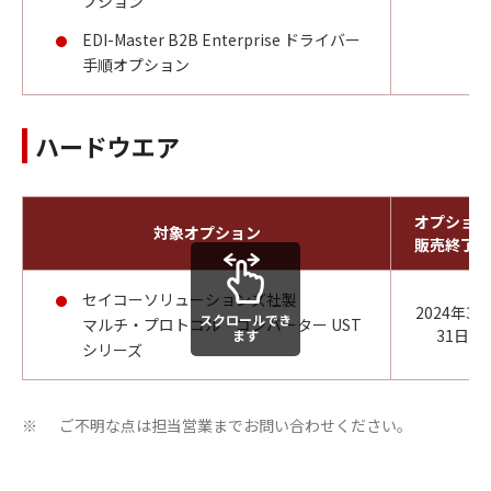
プション
EDI-Master B2B Enterprise ドライバー
手順オプション
ハードウエア
オプション
対象オプション
販売終了日
セイコーソリューションズ社製
2024年3月
スクロールでき
マルチ・プロトコル・コンバーター UST
31日
ます
シリーズ
ご不明な点は担当営業までお問い合わせください。
※