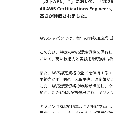
（以下APN）
」において、「2026 
All AWS Certification
高さが評価されました。
AWSジャパンでは、毎年APN参加企業
このたび、特定のAWS認定資格を保有し、AW
おいて、高い技術力と実績を継続的に評
また、AWS認定資格の全てを保持するエンジニアを対
中裕之が4年連続、大島達也、原尚輝が
した。AWS認定資格の種類が増加し、
加え、新たに4名が初選出され、キヤノン
キヤノンITSは2015年よりAPNに