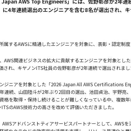
Japan AWS Top Engineers」には、佐野彰彦が2年
s Engineers」に4年連続選出のエンジニアを含む8名が選出さ
に所属するAWSに精通したエンジニアを対象に、表彰・認定制
S関連ビジネスの拡大に貢献するエンジニアを対象とした「2026 Jap
価され、キヤノンITS社員の佐野彰彦が2年連続で選出されまし
象とした「2026 Japan All AWS Certifications
2年連続、山田陸斗が2年ぶり2回目の選出、池田貞治、宇野亮
全資格を取得・保持し続けることが難しくなっている中、複数
ITSのAWS技術力の高さを改めて評価いただきました。
参画し、AWSアドバンストティアサービスパートナーとして、AW