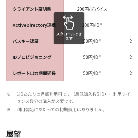
クライアント証明書
200円/デバイス
※
ActiveDirectory連携
100円/ID
スクロールでき
ます
※
パスキー認証
50円/ID
20
※
IDプロビジョニング
50円/ID
20
※
レポート出力期間延長
50円/ID
20
1IDあたりの月額利用料です（最低購⼊数5 ID）。利⽤ライ
※
センス数分の購⼊が必要です。
利用開始にあたっての初期費用はありません。
※
展望