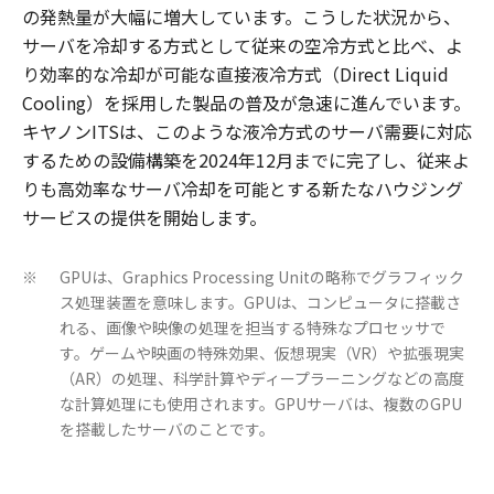
の発熱量が大幅に増大しています。こうした状況から、
サーバを冷却する方式として従来の空冷方式と比べ、よ
り効率的な冷却が可能な直接液冷方式（Direct Liquid
Cooling）を採用した製品の普及が急速に進んでいます。
キヤノンITSは、このような液冷方式のサーバ需要に対応
するための設備構築を2024年12月までに完了し、従来よ
りも高効率なサーバ冷却を可能とする新たなハウジング
サービスの提供を開始します。
GPUは、Graphics Processing Unitの略称でグラフィック
※
ス処理装置を意味します。GPUは、コンピュータに搭載さ
れる、画像や映像の処理を担当する特殊なプロセッサで
す。ゲームや映画の特殊効果、仮想現実（VR）や拡張現実
（AR）の処理、科学計算やディープラーニングなどの高度
な計算処理にも使用されます。GPUサーバは、複数のGPU
を搭載したサーバのことです。