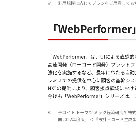
利用規模に応じてプランをご用意してお
※
「WebPerform
「WebPerformer」は、UIによ
高速開発（ローコード開発）プラットフ
強化を実施するなど、長年にわたる自動生
レミスでの提供を中心に顧客の基幹システム
NX”の提供により、顧客接点領域にお
今後も「WebPerformer」シリー
デロイト トーマツ ミック経済研究所株式会社 
※
向2022年度版」 ＜『設計・コード生