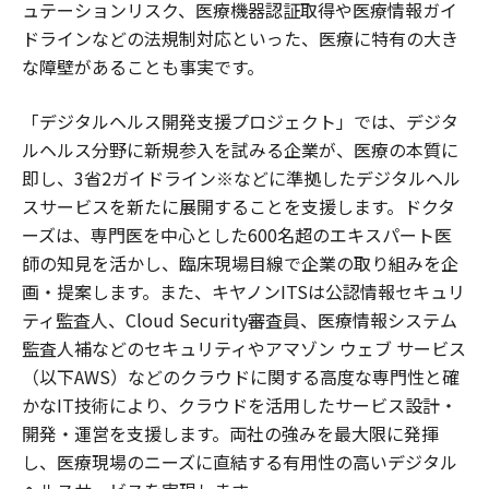
ュテーションリスク、医療機器認証取得や医療情報ガイ
ドラインなどの法規制対応といった、医療に特有の大き
な障壁があることも事実です。
「デジタルヘルス開発支援プロジェクト」では、デジタ
ルヘルス分野に新規参入を試みる企業が、医療の本質に
即し、3省2ガイドライン※などに準拠したデジタルヘル
スサービスを新たに展開することを支援します。ドクタ
ーズは、専門医を中心とした600名超のエキスパート医
師の知見を活かし、臨床現場目線で企業の取り組みを企
画・提案します。また、キヤノンITSは公認情報セキュリ
ティ監査人、Cloud Security審査員、医療情報システム
監査人補などのセキュリティやアマゾン ウェブ サービス
（以下AWS）などのクラウドに関する高度な専門性と確
かなIT技術により、クラウドを活用したサービス設計・
開発・運営を支援します。両社の強みを最大限に発揮
し、医療現場のニーズに直結する有用性の高いデジタル