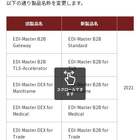
以下の通り製品名称を変更します。
旧製品名
新製品名
EDI-Master B2B
EDI-Master B2B
Gateway
Standard
EDI-Master B2B
EDI-Master B2B for
TLS-Accelerator
TLS
EDI-Master DEX for
EDI-Master B2B for
2021年
スクロールでき
Mainframe
Mainframe
ます
EDI-Master DEX for
EDI-Master B2B for
Medical
Medical
EDI-Master DEX for
EDI-Master B2B for
Trade
Trade