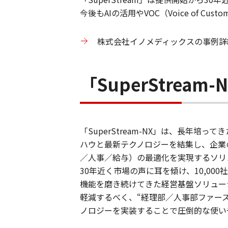
今後も
AI
の活用や
VOC
（
Voice of Custo
株式会社イノメディックスの事例詳
「SuperStream
「SuperStream-NX」は、長年培
ハウと最新テクノロジーを結集し、企業
／人事／給与）の最適化を実現するソリ
30年近く市場の声に耳を傾け、10,00
機能を磨き続けてきた経営基盤ソリュー
軽減するべく、“経理部／人事部ファー
ノロジーを実装することで圧倒的な使い