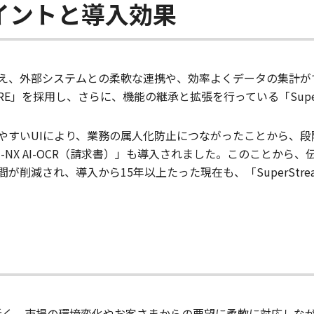
イントと導入効果
え、外部システムとの柔軟な連携や、効率よくデータの集計が
CORE」を採用し、さらに、機能の継承と拡張を行っている「Super
わかりやすいUIにより、業務の属人化防止につながったことから、段階的
eam-NX AI-OCR（請求書）」も導入されました。このことか
が削減され、導入から15年以上たった現在も、「SuperStr
近く、市場の環境変化やお客さまからの要望に柔軟に対応しな