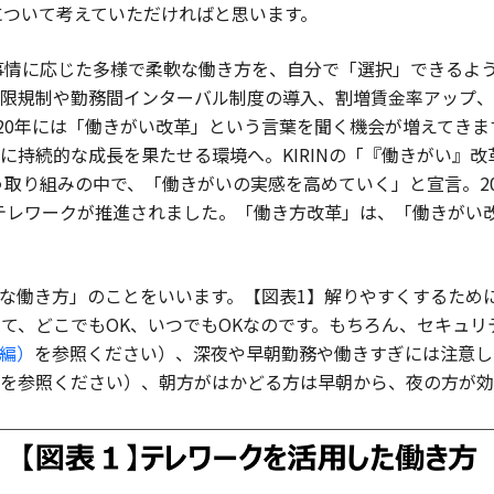
について考えていただければと思います。
々の事情に応じた多様で柔軟な働き方を、自分で「選択」できるよ
限規制や勤務間インターバル制度の導入、割増賃金率アップ、
020年には「働きがい改革」という言葉を聞く機会が増えてきます
な成長を果たせる環境へ。KIRINの「『働きがい』改革 KIRIN
k2.0という取り組みの中で、「働きがいの実感を高めていく」と宣言
テレワークが推進されました。「働き方改革」は、「働きがい
方」のことをいいます。【図表1】解りやすくするために英語で表記す
たの都合に合わせて、どこでもOK、いつでもOKなのです。もちろん、セ
編）
を参照ください）、深夜や早朝勤務や働きすぎには注意し
を参照ください）、朝方がはかどる方は早朝から、夜の方が効