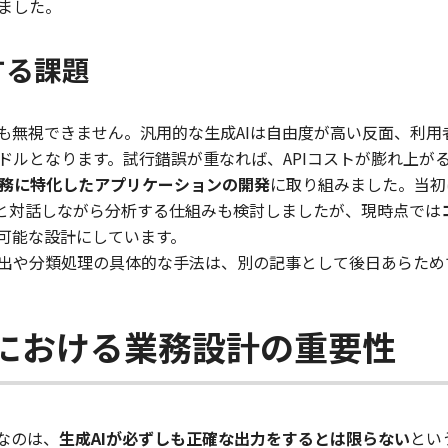
ました。
する課題
も無視できません。汎用的な生成AIは自由度が高い反面、利用
ドルとなります。試行錯誤が重なれば、APIコストが膨れ上が
業務に特化したアプリケーションの開発
に取り組みました。当初
Iと対話しながら分析する仕組みも検討しましたが、現時点では
可能な設計にしています。
出や分類処理の具体的な手法は、別の記事として後日あらため
用における業務設計の重要性
なのは、
生成AIが必ずしも正確な出力をするとは限らない
とい