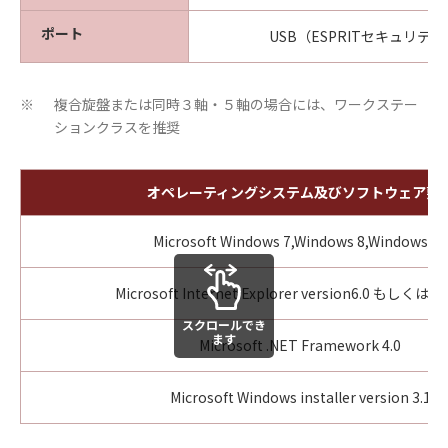
ポート
USB（ESPRITセキュリテ
複合旋盤または同時３軸・５軸の場合には、ワークステー
※
ションクラスを推奨
オペレーティングシステム及びソフトウェア要
Microsoft Windows 7,Windows 8,Windows 10
Microsoft Internet Explorer version6.0 もしく
スクロールでき
ます
Microsoft .NET Framework 4.0
Microsoft Windows installer version 3.1