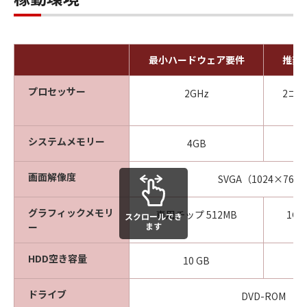
最小ハードウェア要件
推奨
プロセッサー
2GHz
2コア
システムメモリー
4GB
画面解像度
SVGA（1024×768
グラフィックメモリ
専用チップ 512MB
1GB 
スクロールでき
ー
ます
HDD空き容量
10 GB
ドライブ
DVD-ROM