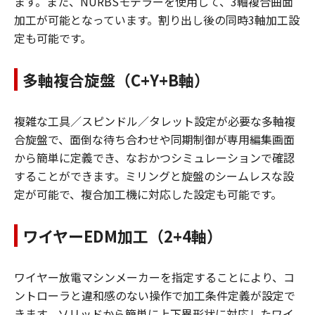
ます。また、NURBSモデラーを使用して、3軸複合曲面
加工が可能となっています。割り出し後の同時3軸加工設
定も可能です。
多軸複合旋盤（C+Y+B軸）
複雑な工具／スピンドル／タレット設定が必要な多軸複
合旋盤で、面倒な待ち合わせや同期制御が専用編集画面
から簡単に定義でき、なおかつシミュレーションで確認
することができます。ミリングと旋盤のシームレスな設
定が可能で、複合加工機に対応した設定も可能です。
ワイヤーEDM加工（2+4軸）
ワイヤー放電マシンメーカーを指定することにより、コ
ントローラと違和感のない操作で加工条件定義が設定で
きます。ソリッドから簡単に上下異形状に対応したワイ