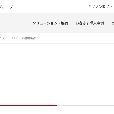
このページの本文へ
キヤノン製品・
グループ
ソリューション・製品
お客さま導入事例
ビス
3Dデータ活用製品
PDM