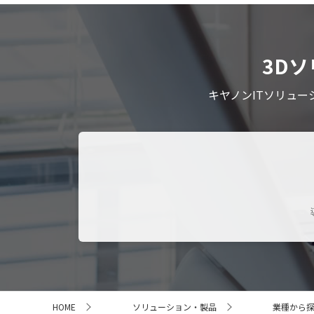
3D
キヤノンITソリュ
サ
HOME
ソリューション・製品
業種から
イ