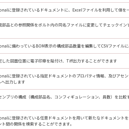
fessionalに登録されているドキュメントに、Excelファイルを利用して値
成部品との参照関係をボルト内の同名ファイルに変更してチェックイン
fessionalに備わっているBOM表示の構成部品数量を編集してCSVファイル
定した図面位置に電子印章を貼付け、Tiff出力することができます
fessionalに登録されている指定ドキュメントのプロパティ情報、及びアセ
ルへ出力します
センブリの構成（構成部品名、コンフィギュレーション、員数）を比較
fessionalに登録されている任意ドキュメントを用いて新たなドキュメント
ント間の関係を検索することができます。