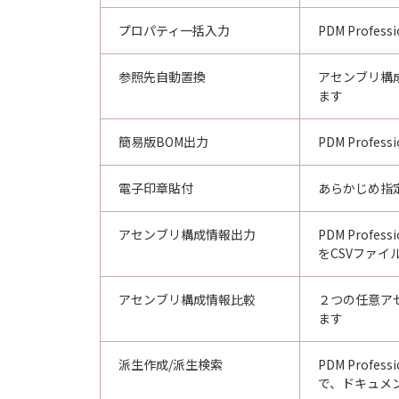
プロパティ一括入力
PDM Pro
参照先自動置換
アセンブリ構
ます
簡易版BOM出力
PDM Pro
電子印章貼付
あらかじめ指
アセンブリ構成情報出力
PDM Pro
をCSVファイ
アセンブリ構成情報比較
２つの任意ア
ます
派生作成/派生検索
PDM Pro
で、ドキュメ