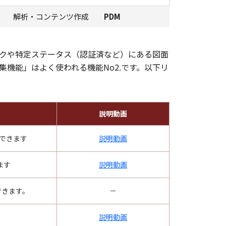
解析・コンテンツ作成
PDM
所のチェックや特定ステータス（認証済など）にある図面
集機能」はよく使われる機能No2.です。以下リ
説明動画
ができます
説明動画
ます
説明動画
できます。
－
説明動画