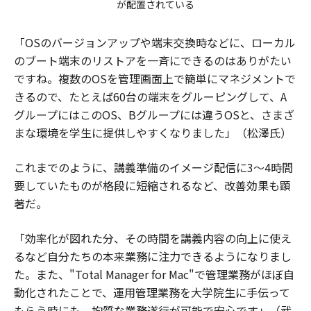
が配置されている
「OSのバージョンアップや端末交換時などに、ローカル
のブート端末のリストアを一斉にできるのはありがたい
ですね。複数のOSを管理画面上で簡単にマネジメントで
きるので、たとえば60台の端末をグルーピングして、A
グループにはこのOS、Bグループには違うOSと、さまざ
まな環境を学生に提供しやすくなりました」（松澤氏）
これまでのように、講義準備のイメージ配信に3～4時間
要していたものが格段に短縮されるなど、改善効果も顕
著だ。
「効率化が図れた分、その時間を講義内容の向上に使え
るなど自分たちの本来業務に注力できるようになりまし
た。また、"Total Manager for Mac"で管理業務がほぼ自
動化されたことで、運用管理業務を大学院生に手伝って
もらう時にも、均質な業務遂行が可能で安心です」（武