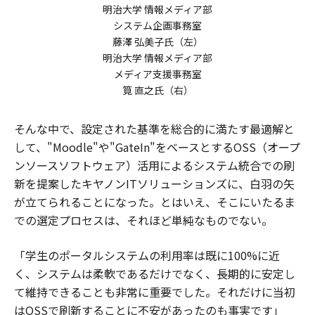
明治大学 情報メディア部
システム企画事務室
藤澤 弘美子氏（左）
明治大学 情報メディア部
メディア支援事務室
筧 直之氏（右）
そんな中で、設定された基準を総合的に満たす最適解と
して、"Moodle"や"GateIn"をベースとするOSS（オープ
ンソースソフトウェア）活用によるシステム統合での刷
新を提案したキヤノンITソリューションズに、白羽の矢
が立てられることになった。とはいえ、そこにいたるま
での選定プロセスは、それほど単純なものでない。
「学生のポータルシステムの利用率は既に100%に近
く、システムは柔軟であるだけでなく、長期的に安定し
て維持できることも非常に重要でした。それだけに当初
はOSSで刷新することに不安があったのも事実です」