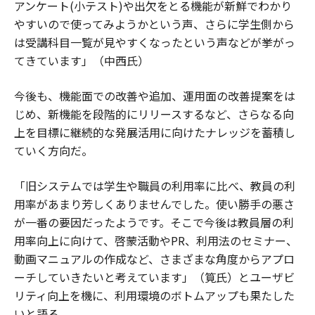
アンケート(小テスト)や出欠をとる機能が新鮮でわかり
やすいので使ってみようかという声、さらに学生側から
は受講科目一覧が見やすくなったという声などが挙がっ
てきています」（中西氏）
今後も、機能面での改善や追加、運用面の改善提案をは
じめ、新機能を段階的にリリースするなど、さらなる向
上を目標に継続的な発展活用に向けたナレッジを蓄積し
ていく方向だ。
「旧システムでは学生や職員の利用率に比べ、教員の利
用率があまり芳しくありませんでした。使い勝手の悪さ
が一番の要因だったようです。そこで今後は教員層の利
用率向上に向けて、啓蒙活動やPR、利用法のセミナー、
動画マニュアルの作成など、さまざまな角度からアプロ
ーチしていきたいと考えています」（筧氏）とユーザビ
リティ向上を機に、利用環境のボトムアップも果たした
いと語る。