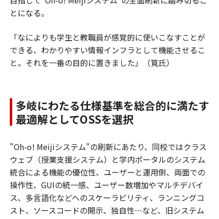
目指して"Oh-o! Meijiシステム"の全面刷新に踏み切るこ
とになる。
「なによりも学生と教職員が感覚的に使いこなすことが
できる、わかりやすい情報インフラとして機能させるこ
と。それを一番の目的に置きました」（筧氏）
多岐にわたる仕様基準を総合的に満たす
最適解としてOSSを選択
"Oh-o! Meijiシステム"の刷新にあたり、同校ではクラス
ウェブ（授業支援システム）と学内ポータルのシステム
統合による機能の優位性、ユーザーと運用側、両面での
操作性、GUIの統一感、ユーザー数増加やマルチデバイ
ス、多言語化などへのスケーラビリティ、ランニングコ
スト、ソースコードの開示、独自性…など、旧システム