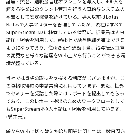
諸届・照会、退職金管理オプションを導入し、400人を
超える従業員のタレント管理を行う人事給与システムの
基盤として安定稼働を続けている。導入以前はLotus
Notesで人事マスターを管理していたが、現在はすべて
SuperStream-NXに移管している状況だ。従業員は人事
諸届・照会を利用して、Web上で給与明細を確認できる
ようになっており、住所変更や通勤手当、給与振込口座
の変更など様々な諸届をWeb上から行うことができる環
境が整っている。
当社では資格の取得を支援する制度がございますが、こ
の資格取得時の申請業務に利用しています。また、社外
でセミナーを受講した際にはレポートを提出してもらっ
ており、このレポート提出のためのワークフローとして
もSuperStream-NX人事諸届・照会を利用しています」
(横井氏)。
紙からWebに切り替えた給与明細に関しては、数日間必