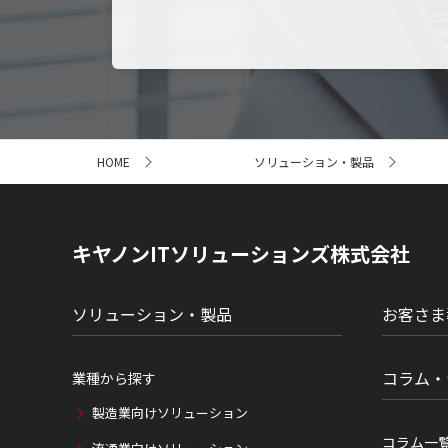
サ
HOME
ソリューション・製品
イ
ト
内
の
現
キヤノンITソリューションズ株式会社
在
位
置
ソリューション・製品
お客さま
コラム・
業種から探す
製造業向けソリューション
コラム一