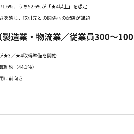
.6%、うち52.6%が「★4以上」を想定
しさを感じ、取引先との関係への配慮が課題
製造業・物流業／従業員300～100
%が★3／★4取得準備を開始
算制約（44.1%）
活用に前向き