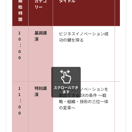
開
カテゴ
タイトル
スピ
始
リー
時
間
1
基調講
ビジネスイノベーション成
キヤ
0
演
功の鍵を探る
ズ株
：
代表取
0
0
株式
TEC
スクロールでき
1
特別講
ビジネスイノベーションを
住友
ます
1
演
創出できるDXの条件 ～戦
エグ
：
略・組織・技術の三位一体
岸 和
0
の変革～
0
キヤ
ズ株
ビジ