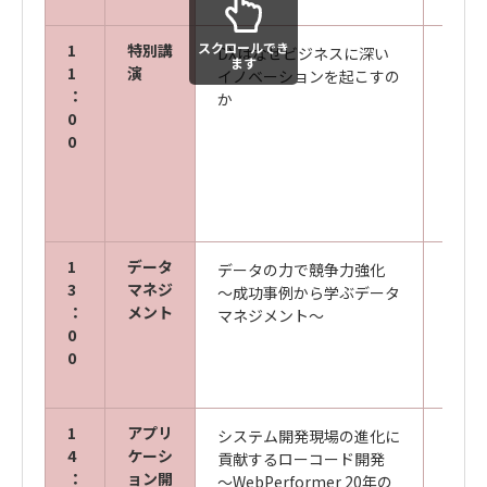
スクロールでき
1
特別講
DXはなぜビジネスに深い
東京
ます
1
演
イノベーションを起こすの
未来
：
か
客員
0
株式会
0
シニ
フェロ
1
データ
データの力で競争力強化
キヤ
3
マネジ
～成功事例から学ぶデータ
ズ株
：
メント
マネジメント～
デジ
0
事業企
0
1
アプリ
システム開発現場の進化に
キヤ
4
ケーシ
貢献するローコード開発
ズ株
：
ョン開
～WebPerformer 20年の
デジ