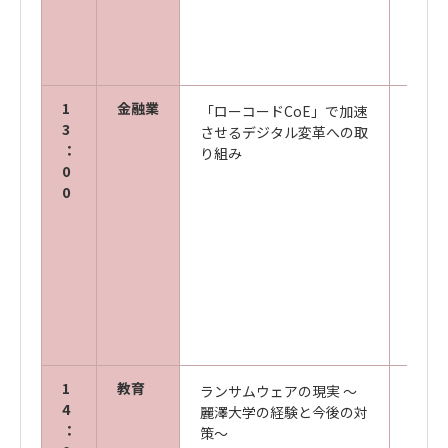
進セ
南本 
1
金融業
「ローコードCoE」で加速
三井
3
させるデジタル変革への取
ム＆
：
り組み
発第五
0
ループ
0
キヤ
ズ株
金融
金融
部 第
1
教育
ランサムウェアの現実 ～
麗澤
4
麗澤大学の経験と今後の対
情報
：
策～
育セン