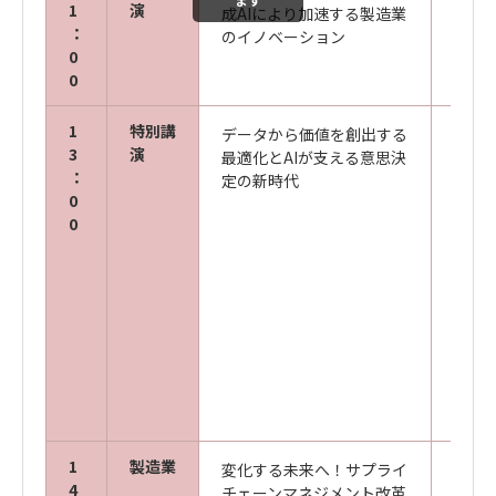
1
演
成AIにより加速する製造業
代表 
：
のイノベーション
0
0
1
特別講
データから価値を創出する
京都
3
演
最適化とAIが支える意思決
大学
：
定の新時代
鹿島 
0
0
キヤ
ズ株
ビジ
進セ
エン
ナル
中尾 
1
製造業
変化する未来へ！サプライ
キヤ
4
チェーンマネジメント改革
ズ株