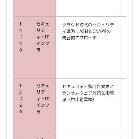
1
セキュ
クラウド時代のセキュリテ
キヤ
4
リテ
ィ戦略：ASMとCNAPPの
ズ株
：
ィ・IT
統合的アプローチ
サイ
4
インフ
開発
0
ラ
リテ
ンテス
1
セキュ
セキュリティ費用対効果と
キヤ
5
リテ
ランサムウェア対策とID管
ズ株
：
ィ・IT
理（中小企業編）
ITサ
2
インフ
ービス
0
ラ
亮