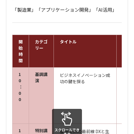
「製造業」「アプリケーション開発」「AI活用」
開
カテゴ
タイトル
スピ
始
リー
時
間
1
基調講
ビジネスイノベーション成
キヤ
0
演
功の鍵を探る
ズ株
：
代表取
0
0
株式
TEC
スクロールでき
1
特別講
製造業DXの最前線 DXと生
合同
ます