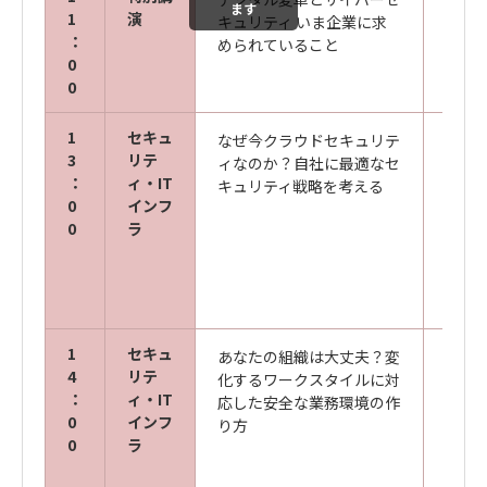
ます
1
演
キュリティ いま企業に求
情報
：
められていること
三角 
0
0
1
セキュ
なぜ今クラウドセキュリテ
キヤ
3
リテ
ィなのか？自社に最適なセ
ズ株
：
ィ・IT
キュリティ戦略を考える
サイ
0
インフ
開発
0
ラ
リテ
サーチ
1
セキュ
あなたの組織は大丈夫？変
キヤ
4
リテ
化するワークスタイルに対
ズ株
：
ィ・IT
応した安全な業務環境の作
サイ
0
インフ
り方
開発
0
ラ
リテ
バンジ