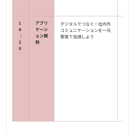
1
アプリ
デジタルでつなぐ！社内外
キヤ
6
ケーシ
コミュニケーションを一元
ズ株
：
ョン開
管理で加速しよう
西日
2
発
部 
0
営業本
雅也
キヤ
ズ株
西日
部 
開発本
志