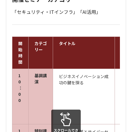
「セキュリティ・ITインフラ」「AI活用」
開
カテゴ
タイトル
スピ
始
リー
時
間
1
基調講
ビジネスイノベーション成
キヤ
0
演
功の鍵を探る
ズ株
：
代表取
0
0
株式
TEC
スクロールでき
1
特別講
デジタル変革とサイバーセ
東海