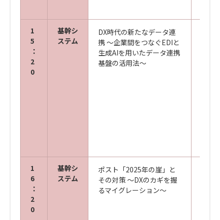
1
基幹シ
DX時代の新たなデータ連
株式
5
ステム
携 ～企業間をつなぐEDIと
ー
：
生成AIを用いたデータ連携
営業
2
基盤の活用法～
ルス
0
二課 
キヤ
ズ株
ビジ
業本部
1
基幹シ
ポスト「2025年の崖」と
キヤ
6
ステム
その対策 ～DXのカギを握
ズ株
：
るマイグレーション～
ビジ
2
業本部
0