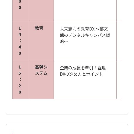
0
田 健
0
1
教育
未来志向の教育DX ～郁文
郁文
4
館のデジタルキャンパス戦
人材開
：
略～
氏
4
0
1
基幹シ
企業の成長を牽引！経理
辻・本
5
ステム
DXの進め方とポイント
グ株
：
取締役
2
0