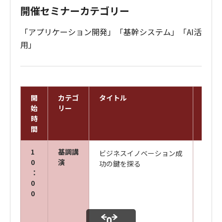
開催セミナーカテゴリー
「アプリケーション開発」「基幹システム」「AI活
用」
開
カテゴ
タイトル
スピ
始
リー
時
間
1
基調講
ビジネスイノベーション成
キヤ
0
演
功の鍵を探る
ズ株
：
代表取
0
0
株式
TEC