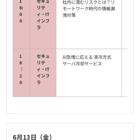
1
セキュ
社内に潜むリスクとは？リ
キヤ
6:
リテ
モートワーク時代の情報漏
ズ株
0
ィ・IT
洩対策
サイ
0
インフ
開発
ラ
山崎 
1
セキュ
AI急増に応える 液冷方式
キヤ
6
リテ
サーバ冷却サービス
ズ株
：
ィ・IT
デー
2
インフ
部 本
0
ラ
6月13日（金）