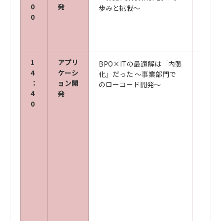
0
発
歩みと挑戦～
事業
0
バンジ
1
アプリ
BPO×ITの最適解は「内製
キヤ
4
ケーシ
化」だった ～事業部門で
ャパ
：
ョン開
のローコード開発～
BPO
4
発
業推進
0
二課 
キヤ
ズ株
デジ
事業企
キヤ
ズ株
デジ
高橋 